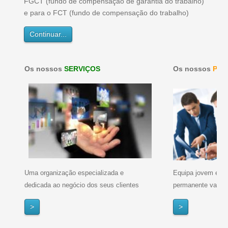
FGCT (fundo de compensação de garantia do trabalho)
e para o FCT (fundo de compensação do trabalho)
Continuar...
Os nossos
SERVIÇOS
Os nossos
Prof
Uma organização especializada e
Equipa jovem e ex
dedicada ao negócio dos seus clientes
permanente valoriz
>
>