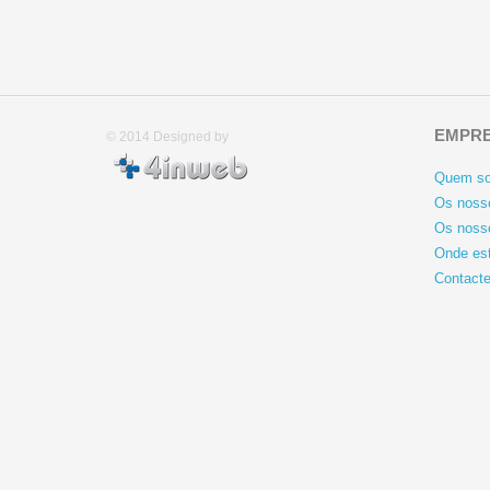
EMPR
© 2014
Designed by
Quem s
Os nosso
Os noss
Onde es
Contact