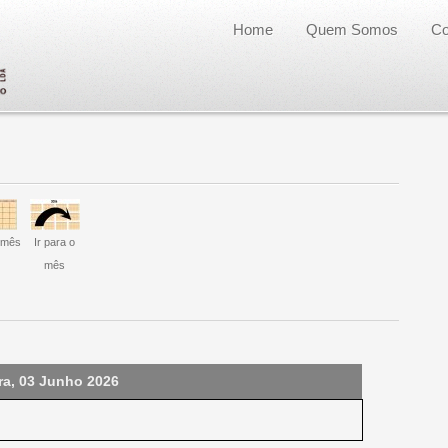
Home
Quem Somos
Co
 mês
Ir para o
mês
ra, 03 Junho 2026