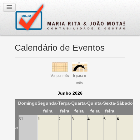
Calendário de Eventos
Ver por mês
Ir para o
mês
Junho 2026
Domingo
Segunda-
Terça-
Quarta-
Quinta-
Sexta-
Sábado
feira
feira
feira
feira
feira
31
1
2
3
4
5
6
23