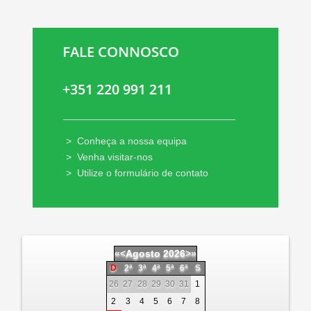
_______________________________
>
Conheça a nossa equipa
>
Venha visitar-nos
>
Utilize o formulário de contato
«
<
Agosto
2026
>
»
D
2ª
3ª
4ª
5ª
6ª
S
26
27
28
29
30
31
1
2
3
4
5
6
7
8