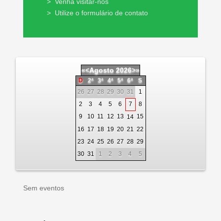
>
Venha visitar-nos
>
Utilize o formulário de contato
«
<
Agosto
2026
>
»
D
2ª
3ª
4ª
5ª
6ª
S
26
27
28
29
30
31
1
2
3
4
5
6
7
8
9
10
11
12
13
15
14
16
17
18
19
20
21
22
23
24
25
26
27
28
29
30
31
1
2
3
4
5
Sem eventos